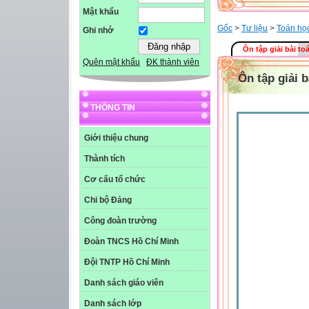
Mật khẩu
Gốc
>
Tư liệu
>
Toán họ
Ghi nhớ
Ôn tập giải bài to
Quên mật khẩu
ĐK thành viên
Ôn tập giải 
THÔNG TIN
Giới thiệu chung
Thành tích
Cơ cấu tổ chức
Chi bộ Đảng
Công đoàn trường
Đoàn TNCS Hồ Chí Minh
Đội TNTP Hồ Chí Minh
Danh sách giáo viên
Danh sách lớp