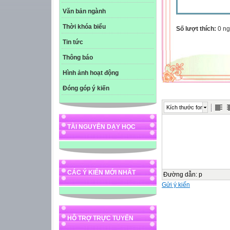
Văn bản ngành
Thời khóa biểu
Số lượt thích:
0 ng
Tin tức
Thông báo
Hình ảnh hoạt động
Đóng góp ý kiến
Kích thước font
TÀI NGUYÊN DẠY HỌC
CÁC Ý KIẾN MỚI NHẤT
Đường dẫn
:
p
Gửi ý kiến
HỖ TRỢ TRỰC TUYẾN