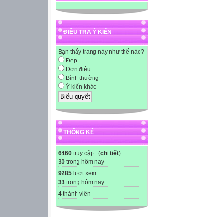
ĐIỀU TRA Ý KIẾN
Bạn thấy trang này như thế nào?
Đẹp
Đơn điệu
Bình thường
Ý kiến khác
THỐNG KÊ
6460
truy cập (
chi tiết
)
30
trong hôm nay
9285
lượt xem
33
trong hôm nay
4
thành viên